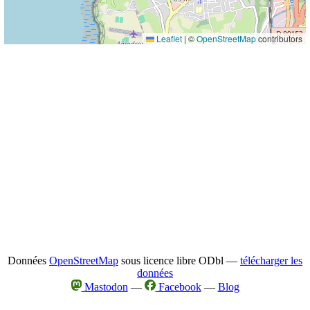
Leaflet
|
©
OpenStreetMap
contributors
Données
OpenStreetMap
sous licence libre ODbl —
télécharger les
données
Mastodon
—
Facebook
—
Blog