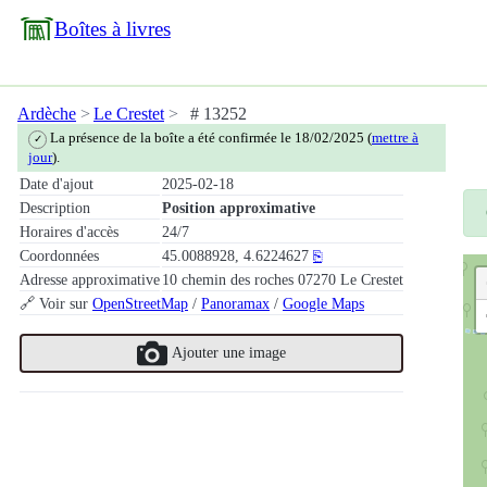
Boîtes à livres
Ardèche
Le Crestet
# 13252
La présence de la boîte a été confirmée le 18/02/2025 (
mettre à
✓
jour
).
Date d'ajout
2025-02-18
Description
Position approximative
Horaires d'accès
24/7
Coordonnées
45.0088928, 4.6224627
⎘
Adresse approximative
10 chemin des roches 07270 Le Crestet
🔗 Voir sur
OpenStreetMap
/
Panoramax
/
Google Maps
Ajouter une image