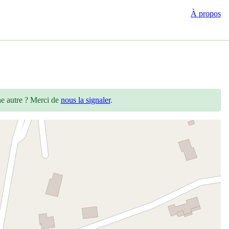
À propos
ne autre ? Merci de
nous la signaler
.