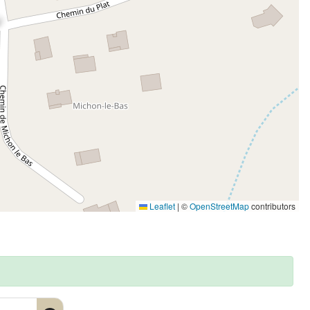
Leaflet
|
©
OpenStreetMap
contributors