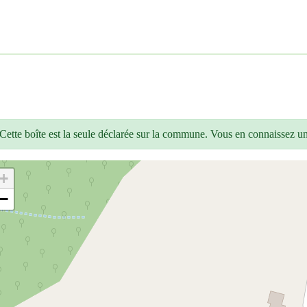
Cette boîte est la seule déclarée sur la commune. Vous en connaissez u
+
−