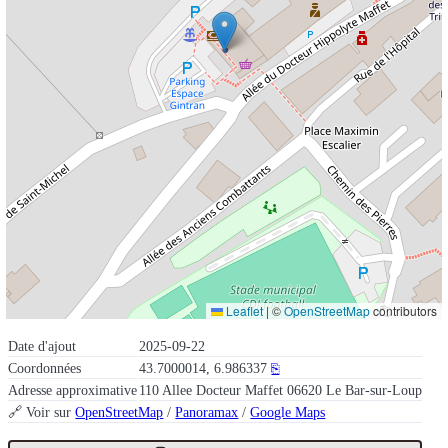
Leaflet
|
©
OpenStreetMap
contributors
Date d'ajout
2025-09-22
Coordonnées
43.7000014, 6.986337
⎘
Adresse approximative
110 Allee Docteur Maffet 06620 Le Bar-sur-Loup
🔗 Voir sur
OpenStreetMap
/
Panoramax
/
Google Maps