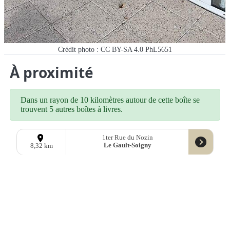
Crédit photo : CC BY-SA 4.0 PhL5651
À proximité
Dans un rayon de 10 kilomètres autour de cette boîte se
trouvent 5 autres boîtes à livres.
1ter Rue du Nozin
Le Gault-Soigny
8,32 km
15 Place du Champ Benoist
Sézanne
8,40 km
7 Place de l’Hotel de Ville
Sézanne
8,43 km
Rue de l’Etoile