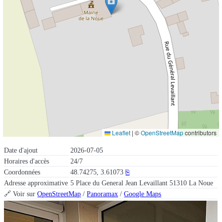
Leaflet
|
©
OpenStreetMap
contributors
Date d'ajout
2026-07-05
Horaires d'accès
24/7
Coordonnées
48.74275, 3.61073
⎘
Adresse approximative
5 Place du General Jean Levaillant 51310 La Noue
🔗 Voir sur
OpenStreetMap
/
Panoramax
/
Google Maps