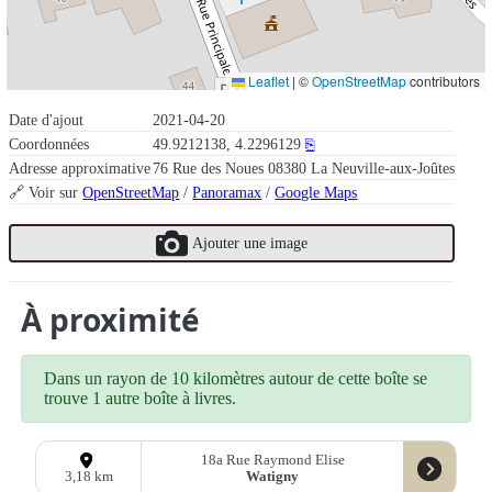
Leaflet
|
©
OpenStreetMap
contributors
Date d'ajout
2021-04-20
Coordonnées
49.9212138, 4.2296129
⎘
Adresse approximative
76 Rue des Noues 08380 La Neuville-aux-Joûtes
🔗 Voir sur
OpenStreetMap
/
Panoramax
/
Google Maps
Ajouter une image
À proximité
Dans un rayon de 10 kilomètres autour de cette boîte se
trouve 1 autre boîte à livres.
18a Rue Raymond Elise
Watigny
3,18 km