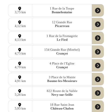
1 Rue de la Toupe
Bonnefontaine
3,75 km
12 Grande Rue
Picarreau
4,12 km
1 Rue de la Fromagerie
Le Fied
4,13 km
154 Grande Rue (Mirebel)
Crançot
4,75 km
4 Place de l’Eglise
Crançot
4,79 km
3 Place de la Mairie
Baume-les-Messieurs
4,91 km
822 Route de la Vallée
Nevy-sur-Seille
5,26 km
18 Rue Saint Jean
Château-Chalon
5,95 km