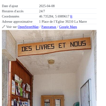
Date d'ajout
2025-04-08
Horaires d'accès
24/7
Coordonnées
46.735284, 5.6989617
⎘
Adresse approximative
1 Place de l’Eglise 39210 La Marre
🔗 Voir sur
OpenStreetMap
/
Panoramax
/
Google Maps