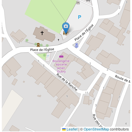
Leaflet
|
©
OpenStreetMap
contributors