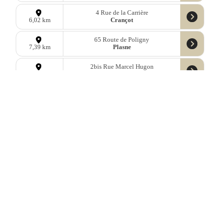
4 Rue de la Carrière
Crançot
6,02 km
65 Route de Poligny
Plasne
7,39 km
2bis Rue Marcel Hugon
Monnet-la-Ville
7,58 km
5 Chemin du Git
Montigny-sur-l'Ain
7,94 km
9 Rue de la Glaciere
Monnet-la-Ville
8,01 km
Le Vernois
Le Vernois
8,11 km
72 Place du 8 Mai 1945
Lavigny
8,11 km
Données
OpenStreetMap
sous licence libre ODbl —
télécharger les