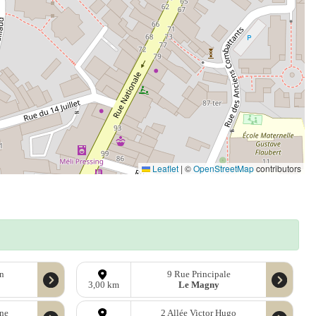
Leaflet
|
©
OpenStreetMap
contributors
un
9 Rue Principale
Le Magny
3,00 km
nne
2 Allée Victor Hugo