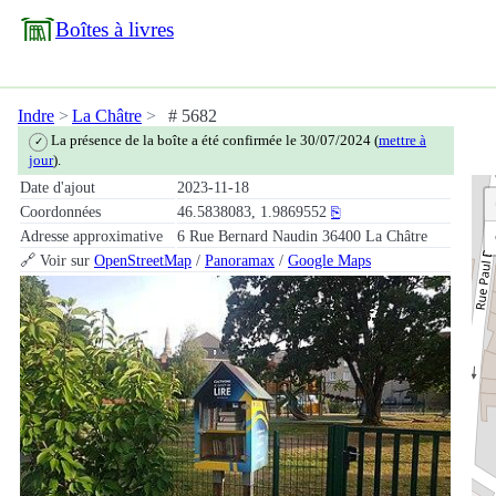
Boîtes à livres
Indre
La Châtre
# 5682
La présence de la boîte a été confirmée le 30/07/2024 (
mettre à
✓
jour
).
Date d'ajout
2023-11-18
Coordonnées
46.5838083, 1.9869552
⎘
Adresse approximative
6 Rue Bernard Naudin 36400 La Châtre
🔗 Voir sur
OpenStreetMap
/
Panoramax
/
Google Maps