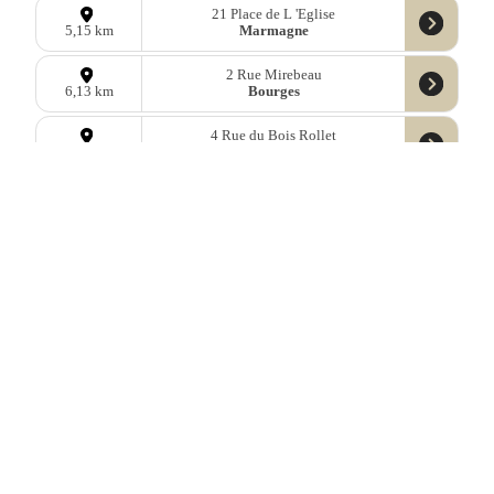
21 Place de L 'Eglise
Marmagne
5,15 km
2 Rue Mirebeau
Bourges
6,13 km
4 Rue du Bois Rollet
Le Subdray
6,25 km
Avenue Eugène Brisson
Bourges
6,31 km
6 Allée des Prés Fleuris
Bourges
6,47 km
32 Rue du Parc
Bourges
6,86 km
61 Chemin des Communes
Bourges
6,95 km
16 Marais de Saint-Ursin
Bourges
8,10 km