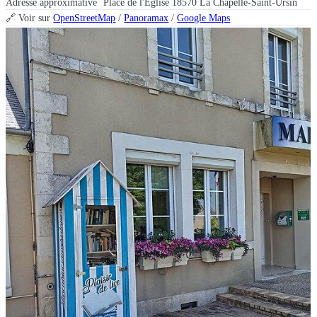
Adresse approximative
Place de l'Église 18570 La Chapelle-Saint-Ursin
🔗 Voir sur
OpenStreetMap
/
Panoramax
/
Google Maps