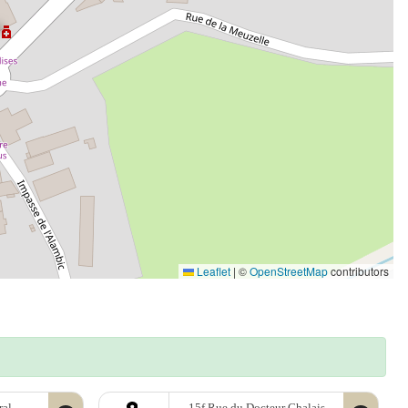
Leaflet
|
©
OpenStreetMap
contributors
ral
15f Rue du Docteur Chalais