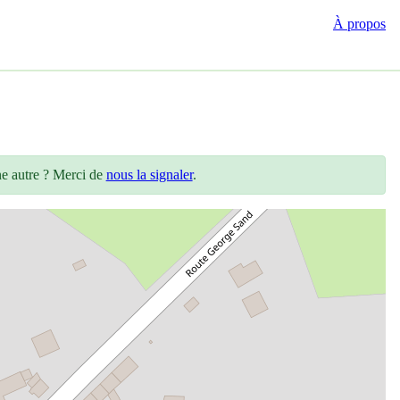
À propos
ne autre ? Merci de
nous la signaler
.