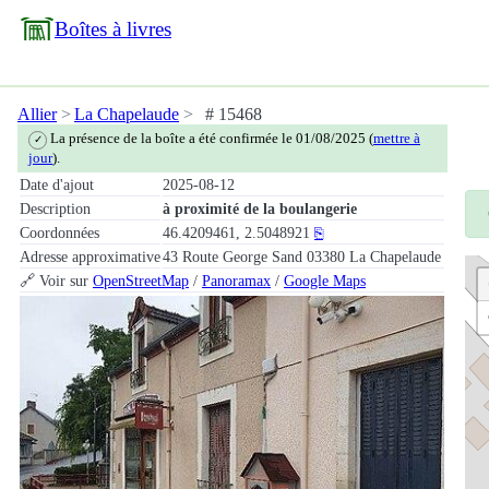
Boîtes à livres
Allier
La Chapelaude
# 15468
La présence de la boîte a été confirmée le 01/08/2025 (
mettre à
✓
jour
).
Date d'ajout
2025-08-12
Description
à proximité de la boulangerie
Coordonnées
46.4209461, 2.5048921
⎘
Adresse approximative
43 Route George Sand 03380 La Chapelaude
🔗 Voir sur
OpenStreetMap
/
Panoramax
/
Google Maps