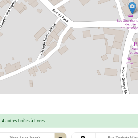
4 autres boîtes à livres.
Place Saint-Joseph
Rue Frederic Mist