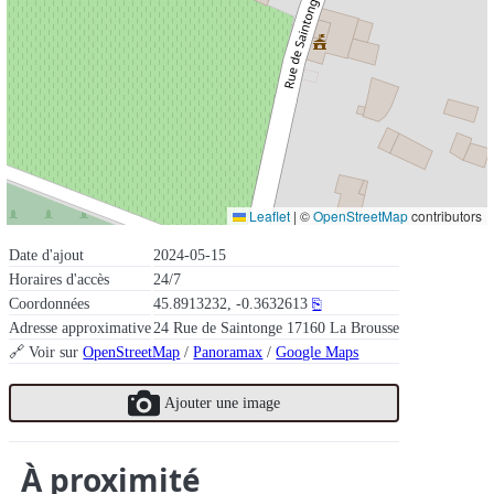
Leaflet
|
©
OpenStreetMap
contributors
Date d'ajout
2024-05-15
Horaires d'accès
24/7
Coordonnées
45.8913232, -0.3632613
⎘
Adresse approximative
24 Rue de Saintonge 17160 La Brousse
🔗 Voir sur
OpenStreetMap
/
Panoramax
/
Google Maps
Ajouter une image
À proximité