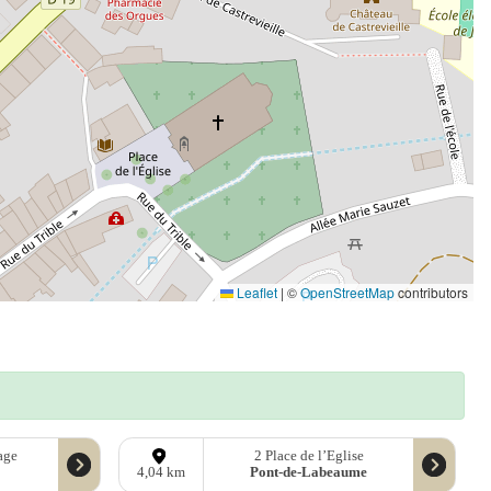
Leaflet
|
©
OpenStreetMap
contributors
age
2 Place de l’Eglise
Pont-de-Labeaume
4,04 km