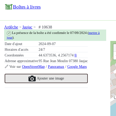
Boîtes à livres
Ardèche
Jaujac
# 10638
La présence de la boîte a été confirmée le 07/09/2024 (
mettre à
✓
jour
).
Date d'ajout
2024-09-07
Horaires d'accès
24/7
Coordonnées
44.6373536, 4.2567174
⎘
Adresse approximative
95 Rue Jean Moulin 07380 Jaujac
🔗 Voir sur
OpenStreetMap
/
Panoramax
/
Google Maps
Ajouter une image