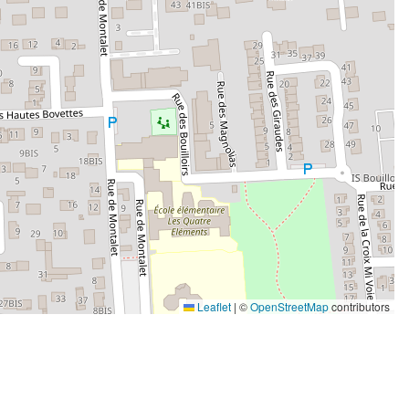
Leaflet
|
©
OpenStreetMap
contributors