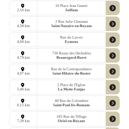
10 Place Jean Granet
Jaillans
2,16 km
2 Rue Julie Chaumat
Saint-Nazaire-en-Royans
4,58 km
Rue du Lavoir
Eymeux
4,69 km
730 Route des Orchidées
Beauregard-Baret
4,79 km
Rue de la Correspondance
Saint-Hilaire-du-Rosier
4,97 km
2 Place de l'Eglise
La Motte-Fanjas
5,46 km
40 Rue du Colombier
Saint-Paul-lès-Romans
6,15 km
185 Rue du Village
Oriol-en-Royans
7,39 km