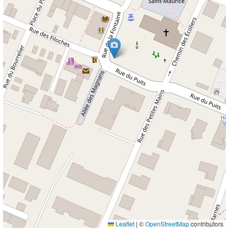
Leaflet
|
©
OpenStreetMap
contributors