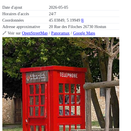
Date d'ajout
2026-05-05
Horaires d'accès
24/7
Coordonnées
45.03849, 5.19949
⎘
Adresse approximative
20 Rue des Filoches 26730 Hostun
🔗 Voir sur
OpenStreetMap
/
Panoramax
/
Google Maps