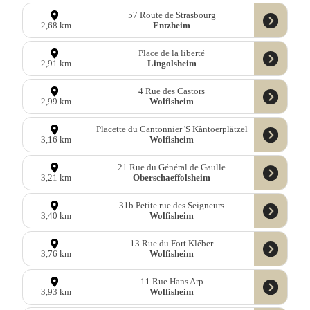
57 Route de Strasbourg
Entzheim
2,68 km
Place de la liberté
Lingolsheim
2,91 km
4 Rue des Castors
Wolfisheim
2,99 km
Placette du Cantonnier 'S Kàntoerplätzel
Wolfisheim
3,16 km
21 Rue du Général de Gaulle
Oberschaeffolsheim
3,21 km
31b Petite rue des Seigneurs
Wolfisheim
3,40 km
13 Rue du Fort Kléber
Wolfisheim
3,76 km
11 Rue Hans Arp
Wolfisheim
3,93 km