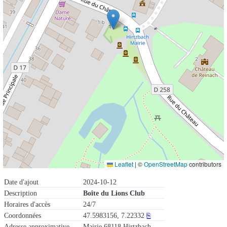
Leaflet
|
©
OpenStreetMap
contributors
Date d'ajout
2024-10-12
Description
Boîte du Lions Club
Horaires d'accès
24/7
Coordonnées
47.5983156, 7.22332
⎘
Adresse approximative
Mairie 68118 Hirtzbach