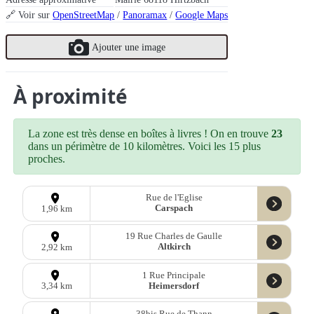
🔗 Voir sur
OpenStreetMap
/
Panoramax
/
Google Maps
Ajouter une image
À proximité
La zone est très dense en boîtes à livres ! On en trouve
23
dans un périmètre de 10 kilomètres. Voici les 15 plus
proches.
Rue de l'Eglise
Carspach
1,96 km
19 Rue Charles de Gaulle
Altkirch
2,92 km
1 Rue Principale
Heimersdorf
3,34 km
38bis Rue de Thann