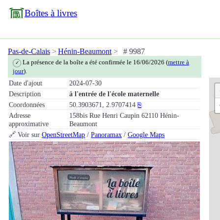
Boîtes à livres
Pas-de-Calais
Hénin-Beaumont
# 9987
La présence de la boîte a été confirmée le 16/06/2026 (
mettre à
✓
jour
).
Date d'ajout
2024-07-30
Description
à l'entrée de l'école maternelle
Coordonnées
50.3903671, 2.9707414
⎘
Adresse
158bis Rue Henri Caupin 62110 Hénin-
approximative
Beaumont
🔗 Voir sur
OpenStreetMap
/
Panoramax
/
Google Maps