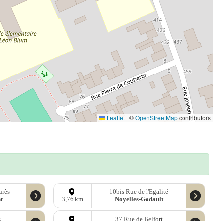
Leaflet
|
©
OpenStreetMap
contributors
urès
10bis Rue de l'Egalité
t
Noyelles-Godault
3,76 km
s
37 Rue de Belfort