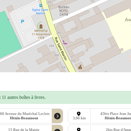
11 autres boîtes à livres.
68 Avenue du Maréchal Leclerc
45bis Place Jean Ja
Hénin-Beaumont
Hénin-Beaumon
3,66 km
15 Rue de la Mairie
2bis Rue d'Arra