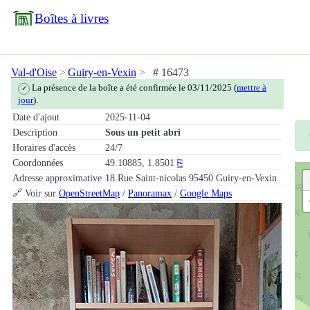
Boîtes à livres
Val-d'Oise
Guiry-en-Vexin
# 16473
La présence de la boîte a été confirmée le 03/11/2025 (
mettre à
✓
jour
).
Date d'ajout
2025-11-04
Description
Sous un petit abri
Horaires d'accès
24/7
Coordonnées
49.10885, 1.8501
⎘
Adresse approximative
18 Rue Saint-nicolas 95450 Guiry-en-Vexin
🔗 Voir sur
OpenStreetMap
/
Panoramax
/
Google Maps