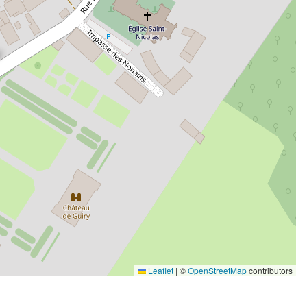
Leaflet
|
©
OpenStreetMap
contributors