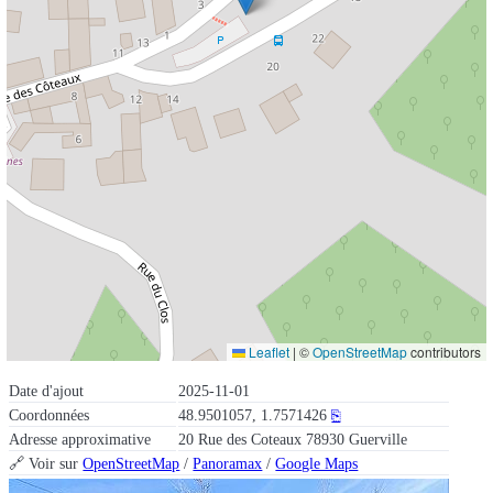
Leaflet
|
©
OpenStreetMap
contributors
Date d'ajout
2025-11-01
Coordonnées
48.9501057, 1.7571426
⎘
Adresse approximative
20 Rue des Coteaux 78930 Guerville
🔗 Voir sur
OpenStreetMap
/
Panoramax
/
Google Maps