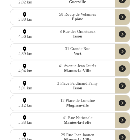
Guerville
2,82 km
58 Route de Velannes
Épône
3,88 km
8 Rue des Ormeteaux
Issou
4,56 km
31 Grande Rue
Vert
4,89 km
41 Avenue Jean Jaurès
Mantes-la-Ville
4,94 km
3 Place Ferdinand Famy
Issou
5,01 km
12 Place de Lorraine
Magnanville
5,12 km
41 Rue Nationale
Mantes-la-Jolie
5,33 km
29 Rue Jean Jaouen
Mantes-la-Ville
5,79 km