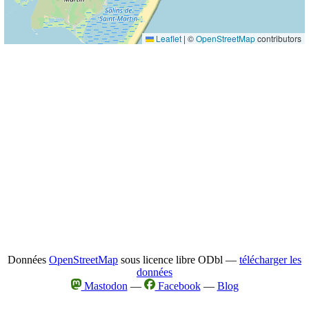
Leaflet
|
©
OpenStreetMap
contributors
Données
OpenStreetMap
sous licence libre ODbl —
télécharger les
données
Mastodon
—
Facebook
—
Blog