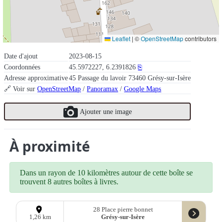
Leaflet
|
©
OpenStreetMap
contributors
Date d'ajout
2023-08-15
Coordonnées
45.5972227, 6.2391826
⎘
Adresse approximative
45 Passage du lavoir 73460 Grésy-sur-Isère
🔗 Voir sur
OpenStreetMap
/
Panoramax
/
Google Maps
Ajouter une image
À proximité
Dans un rayon de 10 kilomètres autour de cette boîte se
trouvent 8 autres boîtes à livres.
28 Place pierre bonnet
Grésy-sur-Isère
1,26 km