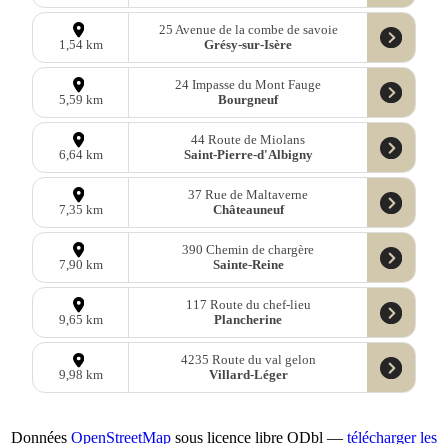
25 Avenue de la combe de savoie
Grésy-sur-Isère
1,54 km
24 Impasse du Mont Fauge
Bourgneuf
5,59 km
44 Route de Miolans
Saint-Pierre-d'Albigny
6,64 km
37 Rue de Maltaverne
Châteauneuf
7,35 km
390 Chemin de chargère
Sainte-Reine
7,90 km
117 Route du chef-lieu
Plancherine
9,65 km
4235 Route du val gelon
Villard-Léger
9,98 km
Données
OpenStreetMap
sous licence libre ODbl —
télécharger les