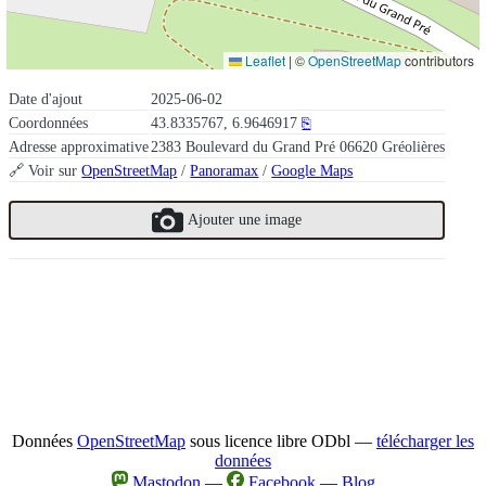
Leaflet
|
©
OpenStreetMap
contributors
Date d'ajout
2025-06-02
Coordonnées
43.8335767, 6.9646917
⎘
Adresse approximative
2383 Boulevard du Grand Pré 06620 Gréolières
🔗 Voir sur
OpenStreetMap
/
Panoramax
/
Google Maps
Ajouter une image
Données
OpenStreetMap
sous licence libre ODbl —
télécharger les
données
Mastodon
—
Facebook
—
Blog