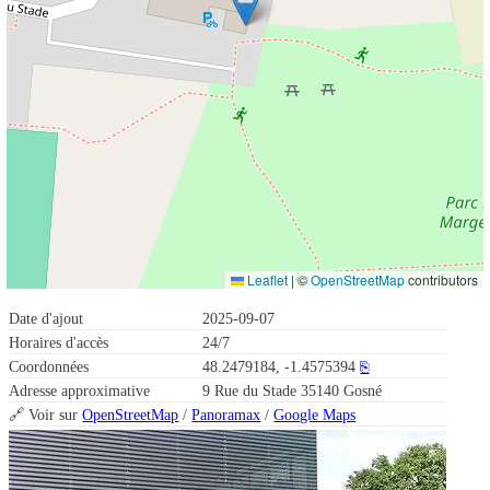
Leaflet
|
©
OpenStreetMap
contributors
Date d'ajout
2025-09-07
Horaires d'accès
24/7
Coordonnées
48.2479184, -1.4575394
⎘
Adresse approximative
9 Rue du Stade 35140 Gosné
🔗 Voir sur
OpenStreetMap
/
Panoramax
/
Google Maps