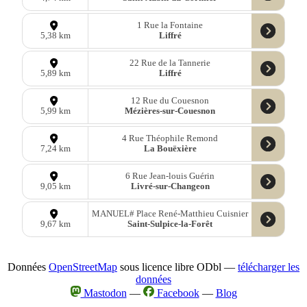
1 Rue la Fontaine
Liffré
5,38 km
22 Rue de la Tannerie
Liffré
5,89 km
12 Rue du Couesnon
Mézières-sur-Couesnon
5,99 km
4 Rue Théophile Remond
La Bouëxière
7,24 km
6 Rue Jean-louis Guérin
Livré-sur-Changeon
9,05 km
MANUEL# Place René-Matthieu Cuisnier
Saint-Sulpice-la-Forêt
9,67 km
Données
OpenStreetMap
sous licence libre ODbl —
télécharger les
données
Mastodon
—
Facebook
—
Blog