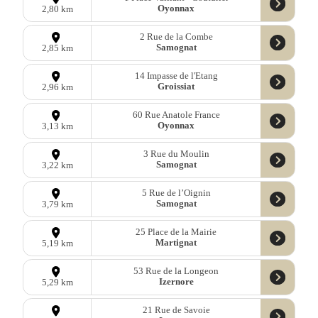
Oyonnax
2,80 km
2 Rue de la Combe
Samognat
2,85 km
14 Impasse de l'Etang
Groissiat
2,96 km
60 Rue Anatole France
Oyonnax
3,13 km
3 Rue du Moulin
Samognat
3,22 km
5 Rue de l’Oignin
Samognat
3,79 km
25 Place de la Mairie
Martignat
5,19 km
53 Rue de la Longeon
Izernore
5,29 km
21 Rue de Savoie