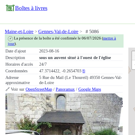
Boîtes à livres
Maine-et-Loire
Gennes-Val-de-Loire
# 5086
La présence de la boîte a été confirmée le 06/07/2026 (
mettre à
✓
jour
).
Date d'ajout
2023-08-16
Description
sous un auvent situé à l'ouest de l'église
Horaires d'accès
24/7
Coordonnées
47.3714422, -0.2654703
⎘
Adresse
5 Rue du Mail (Le Thoureil) 49350 Gennes-Val-
approximative
de-Loire
🔗 Voir sur
OpenStreetMap
/
Panoramax
/
Google Maps