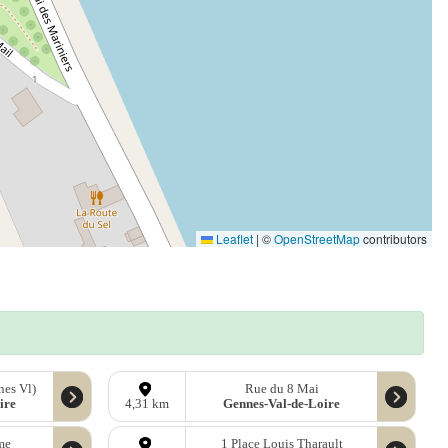
Leaflet
|
©
OpenStreetMap
contributors
nes Vl)
Rue du 8 Mai
ire
Gennes-Val-de-Loire
4,31 km
me
1 Place Louis Tharault