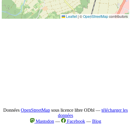
Leaflet
|
©
OpenStreetMap
contributors
Données
OpenStreetMap
sous licence libre ODbl —
télécharger les
données
Mastodon
—
Facebook
—
Blog