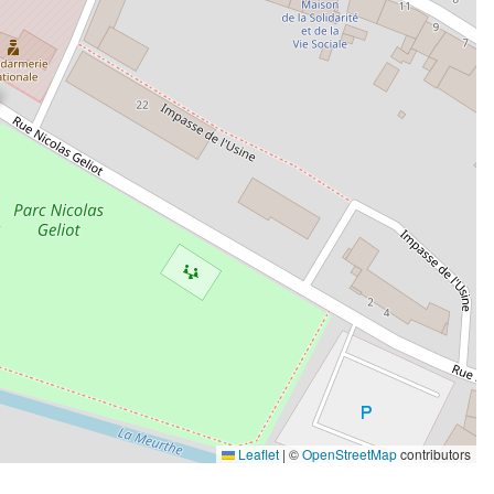
Leaflet
|
©
OpenStreetMap
contributors