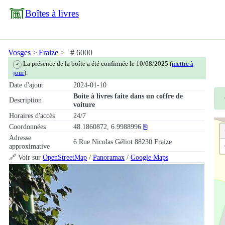
Boîtes à livres
Vosges
Fraize
# 6000
La présence de la boîte a été confirmée le 10/08/2025 (
mettre à
✓
jour
).
Date d'ajout
2024-01-10
Boite à livres faite dans un coffre de
Description
voiture
Horaires d'accès
24/7
Coordonnées
48.1860872, 6.9988996
⎘
Adresse
6 Rue Nicolas Géliot 88230 Fraize
approximative
🔗 Voir sur
OpenStreetMap
/
Panoramax
/
Google Maps