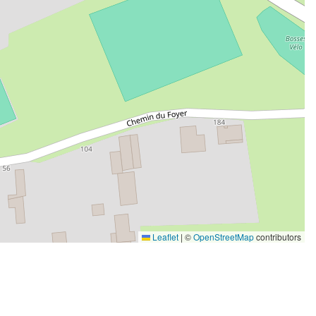
Leaflet
|
©
OpenStreetMap
contributors