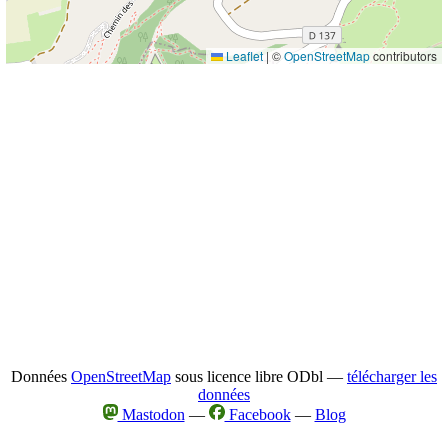
Leaflet
|
©
OpenStreetMap
contributors
Données
OpenStreetMap
sous licence libre ODbl —
télécharger les
données
Mastodon
—
Facebook
—
Blog