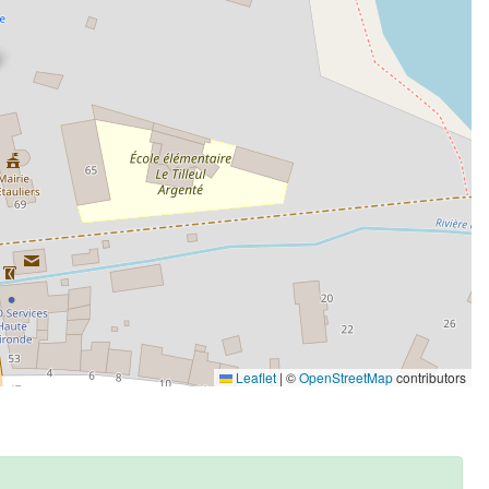
Leaflet
|
©
OpenStreetMap
contributors