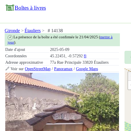
Boîtes à livres
Gironde
Étauliers
# 14138
La présence de la boîte a été confirmée le 21/04/2025 (
mettre à
✓
jour
).
Date d'ajout
2025-05-09
Coordonnées
45.22451, -0.57292
⎘
Adresse approximative
77a Rue Principale 33820 Étauliers
🔗 Voir sur
OpenStreetMap
/
Panoramax
/
Google Maps