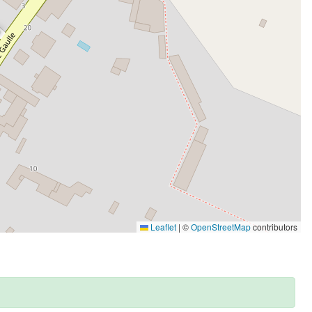
Leaflet
|
©
OpenStreetMap
contributors