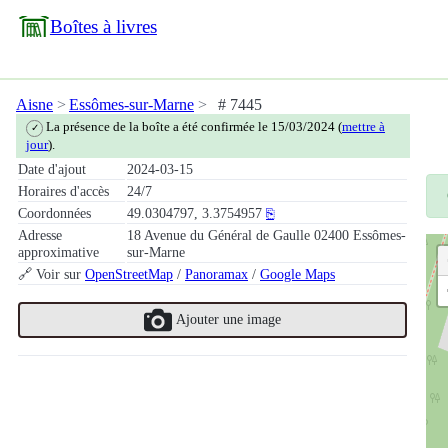
Boîtes à livres
Aisne
Essômes-sur-Marne
# 7445
La présence de la boîte a été confirmée le 15/03/2024 (
mettre à
✓
jour
).
Date d'ajout
2024-03-15
Horaires d'accès
24/7
Coordonnées
49.0304797, 3.3754957
⎘
Adresse
18 Avenue du Général de Gaulle 02400 Essômes-
approximative
sur-Marne
🔗 Voir sur
OpenStreetMap
/
Panoramax
/
Google Maps
Ajouter une image