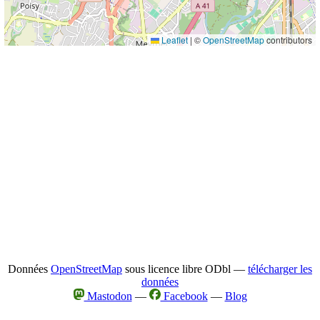
Leaflet
|
©
OpenStreetMap
contributors
Données
OpenStreetMap
sous licence libre ODbl —
télécharger les
données
Mastodon
—
Facebook
—
Blog