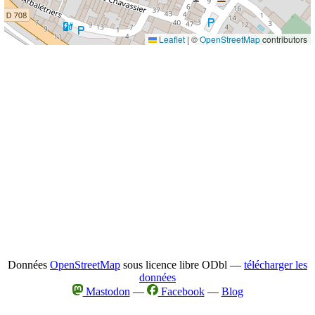
Leaflet
|
©
OpenStreetMap
contributors
Données
OpenStreetMap
sous licence libre ODbl —
télécharger les
données
Mastodon
—
Facebook
—
Blog