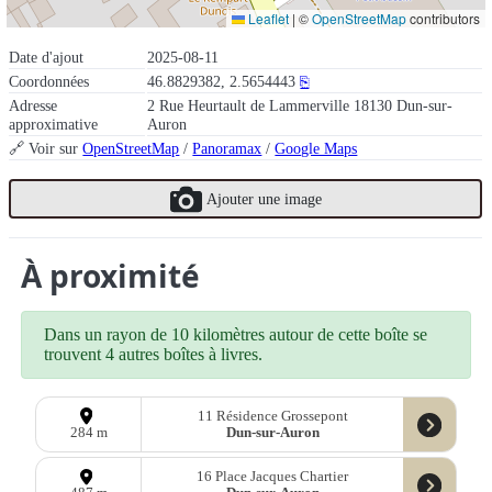
Leaflet
|
©
OpenStreetMap
contributors
Date d'ajout
2025-08-11
Coordonnées
46.8829382, 2.5654443
⎘
Adresse
2 Rue Heurtault de Lammerville 18130 Dun-sur-
approximative
Auron
🔗 Voir sur
OpenStreetMap
/
Panoramax
/
Google Maps
Ajouter une image
À proximité
Dans un rayon de 10 kilomètres autour de cette boîte se
trouvent 4 autres boîtes à livres.
11 Résidence Grossepont
Dun-sur-Auron
284 m
16 Place Jacques Chartier