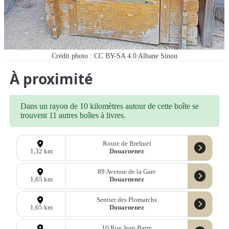
Crédit photo : CC BY-SA 4.0 Albane Sinou
À proximité
Dans un rayon de 10 kilomètres autour de cette boîte se
trouvent 11 autres boîtes à livres.
Route de Brehuel
Douarnenez
1,32 km
89 Avenue de la Gare
Douarnenez
1,65 km
Sentier des Plomarchs
Douarnenez
1,65 km
10 Rue Jean Barre