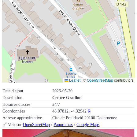
Leaflet
|
©
OpenStreetMap
contributors
Date d'ajout
2026-05-20
Description
Centre Gradlon
Horaires d'accès
24/7
Coordonnées
48.07812, -4.32942
⎘
Adresse approximative
Cite de Pouldavid 29100 Douarnenez
🔗 Voir sur
OpenStreetMap
/
Panoramax
/
Google Maps