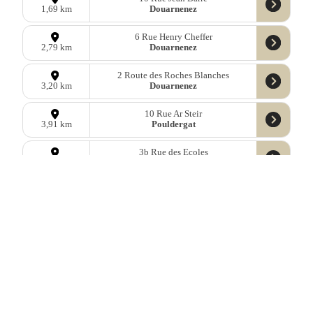
Douarnenez
1,69 km
6 Rue Henry Cheffer
Douarnenez
2,79 km
2 Route des Roches Blanches
Douarnenez
3,20 km
10 Rue Ar Steir
Pouldergat
3,91 km
3b Rue des Ecoles
Landudec
8,62 km
3 Saint-Pierre
Mahalon
9,38 km
9 Rue du Four
Locronan
9,50 km
3 Place des tilleuls
Plonévez-Porzay
9,66 km