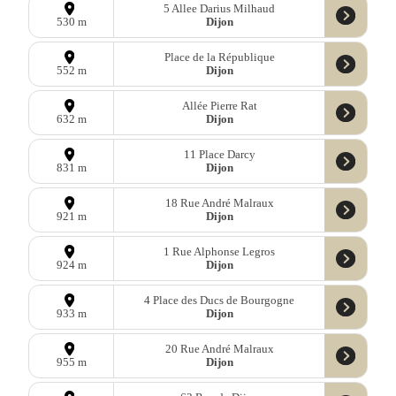
5 Allee Darius Milhaud
Dijon
530 m
Place de la République
Dijon
552 m
Allée Pierre Rat
Dijon
632 m
11 Place Darcy
Dijon
831 m
18 Rue André Malraux
Dijon
921 m
1 Rue Alphonse Legros
Dijon
924 m
4 Place des Ducs de Bourgogne
Dijon
933 m
20 Rue André Malraux
Dijon
955 m