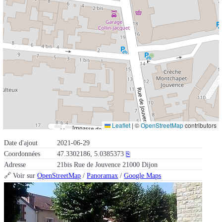
Leaflet
|
©
OpenStreetMap
contributors
Date d'ajout
2021-06-29
Coordonnées
47.3302186, 5.0385373
⎘
Adresse
21bis Rue de Jouvence 21000 Dijon
🔗 Voir sur
OpenStreetMap
/
Panoramax
/
Google Maps