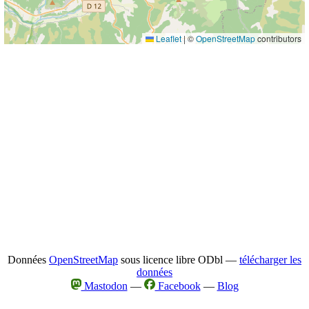
Leaflet
|
©
OpenStreetMap
contributors
Données
OpenStreetMap
sous licence libre ODbl —
télécharger les
données
Mastodon
—
Facebook
—
Blog