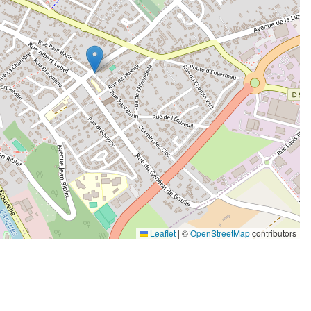
Leaflet
|
©
OpenStreetMap
contributors