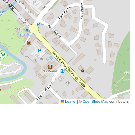
Leaflet
|
©
OpenStreetMap
contributors