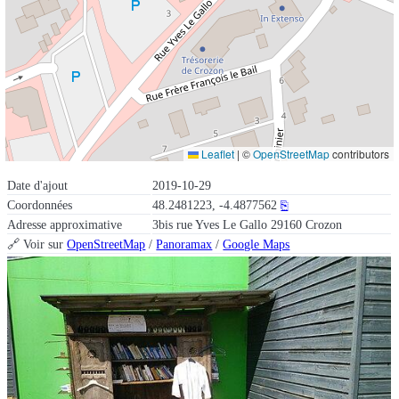
Leaflet
|
©
OpenStreetMap
contributors
Date d'ajout
2019-10-29
Coordonnées
48.2481223, -4.4877562
⎘
Adresse approximative
3bis rue Yves Le Gallo 29160 Crozon
🔗 Voir sur
OpenStreetMap
/
Panoramax
/
Google Maps