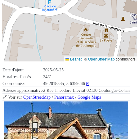
Leaflet
|
©
OpenStreetMap
contributors
Date d'ajout
2025-05-25
Horaires d'accès
24/7
Coordonnées
49.2018535, 3.6359246
⎘
Adresse approximative
2 Rue Thèodore Lievrat 02130 Coulonges-Cohan
🔗 Voir sur
OpenStreetMap
/
Panoramax
/
Google Maps