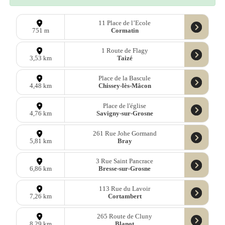
11 Place de l’Ecole
Cormatin
751 m
1 Route de Flagy
Taizé
3,53 km
Place de la Bascule
Chissey-lès-Mâcon
4,48 km
Place de l'église
Savigny-sur-Grosne
4,76 km
261 Rue Johe Gormand
Bray
5,81 km
3 Rue Saint Pancrace
Bresse-sur-Grosne
6,86 km
113 Rue du Lavoir
Cortambert
7,26 km
265 Route de Cluny
Blanot
8,29 km