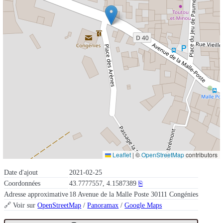
Leaflet
|
©
OpenStreetMap
contributors
Date d'ajout
2021-02-25
Coordonnées
43.7777557, 4.1587389
⎘
Adresse approximative
18 Avenue de la Malle Poste 30111 Congénies
🔗 Voir sur
OpenStreetMap
/
Panoramax
/
Google Maps