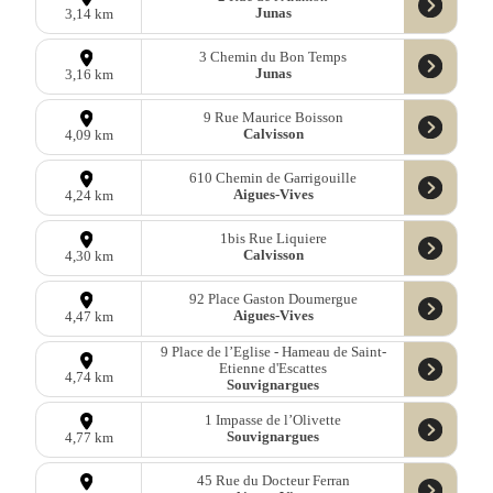
Junas
3,14 km
3 Chemin du Bon Temps
Junas
3,16 km
9 Rue Maurice Boisson
Calvisson
4,09 km
610 Chemin de Garrigouille
Aigues-Vives
4,24 km
1bis Rue Liquiere
Calvisson
4,30 km
92 Place Gaston Doumergue
Aigues-Vives
4,47 km
9 Place de l’Eglise - Hameau de Saint-
Etienne d'Escattes
4,74 km
Souvignargues
1 Impasse de l’Olivette
Souvignargues
4,77 km
45 Rue du Docteur Ferran