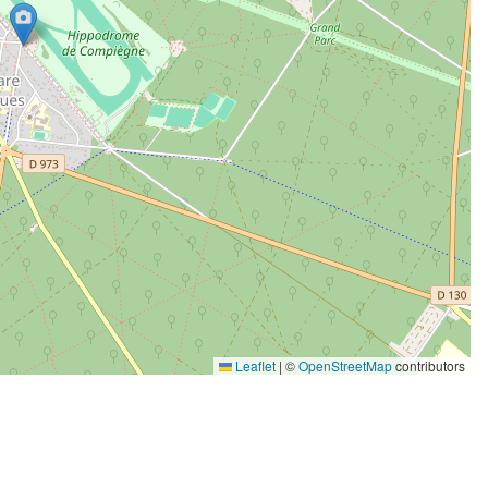
Leaflet
|
©
OpenStreetMap
contributors