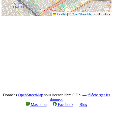
Leaflet
|
©
OpenStreetMap
contributors
Données
OpenStreetMap
sous licence libre ODbl —
télécharger les
données
Mastodon
—
Facebook
—
Blog