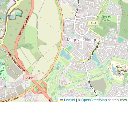
Leaflet
|
©
OpenStreetMap
contributors