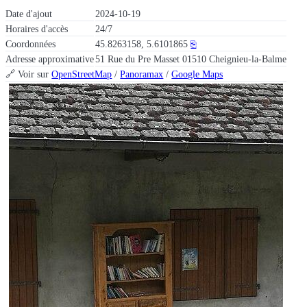
Date d'ajout
2024-10-19
Horaires d'accès
24/7
Coordonnées
45.8263158, 5.6101865
⎘
Adresse approximative
51 Rue du Pre Masset 01510 Cheignieu-la-Balme
🔗 Voir sur
OpenStreetMap
/
Panoramax
/
Google Maps