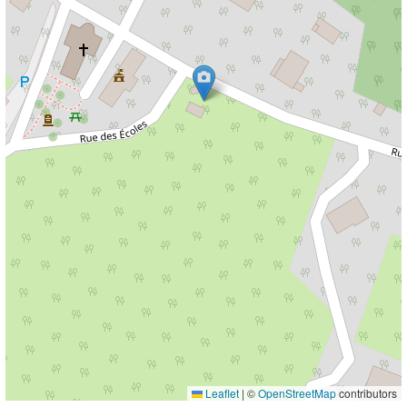
Leaflet
|
©
OpenStreetMap
contributors