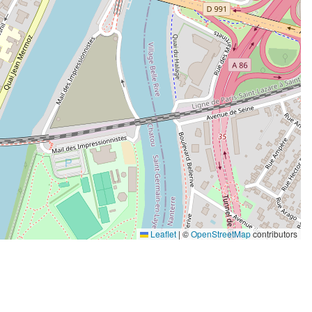
Leaflet
|
©
OpenStreetMap
contributors