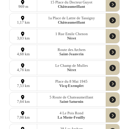
15 Place du Docteur Guyot
Châteaumeillant
969 m
1a Place de Lattre de Tassigny
Châteaumeillant
1,17 km
1 Rue Emile Chenon
Néret
3,03 km
Route des Archers
Saint-Jeanvrin
4,68 km
Le Champ de Mulles
Néret
4,76 km
Place du 8 Mai 1945
Vicq-Exemplet
7,53 km
5 Route de Chateaumeillant
Saint-Saturnin
7,64 km
4 Le Pois Rond
La Motte-Feuilly
7,98 km
38 Les Archers