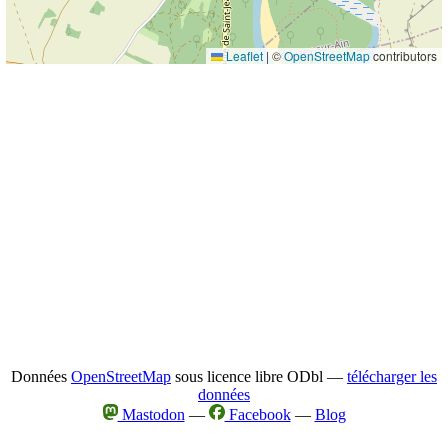
Leaflet
|
©
OpenStreetMap
contributors
Données
OpenStreetMap
sous licence libre ODbl —
télécharger les
données
Mastodon
—
Facebook
—
Blog