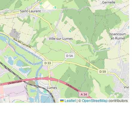
Leaflet
|
©
OpenStreetMap
contributors